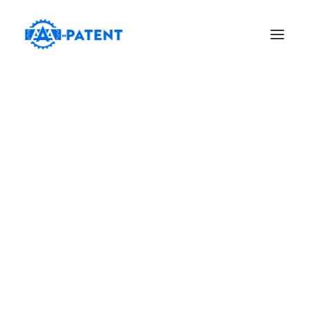
Dr.-Ing. Johannes Zeiner
Kooperationen
Patente und Gebrauchsmuster
Marken
Designs und Geschmacksmuster
Arbeitnehmererfinderrecht
Weitere Leistungen
Impressum
Datenschutzerklärung
English
Français
Русский