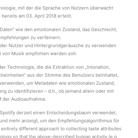
hnologie, mit der die Sprache von Nutzern überwacht
bereits am 03. April 2018 erteilt.
 „Daten“ wie den emotionalen Zustand, das Geschlecht,
empfehlungen zu verfeinern.
e der Nutzer und Hintergrundgeräusche zu verwenden
 von Musik empfohlen werden soll.
r Technologie, die die Extraktion von „Intonation,
einheiten“ aus der Stimme des Benutzers beinhaltet,
 verwenden, um Metadaten wie emotionalen Zustand,
g zu identifizieren – d.h., ob jemand allein oder mit
f der Audioaufnahme.
 Spotify derzeit einen Entscheidungsbaum verwendet,
 und mehr anzeigt, um den Empfehlungsalgorithmus für
ntirely different approach to collecting taste attributes
hnology so that the above-described human activity (e.g.,