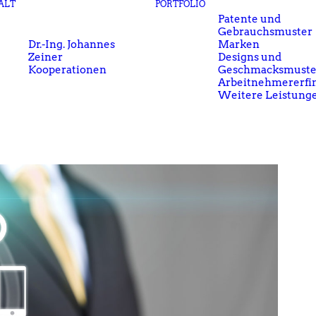
ALT
PORTFOLIO
Patente und
Gebrauchsmuster
Dr.-Ing. Johannes
Marken
Zeiner
Designs und
Kooperationen
Geschmacksmuste
Arbeitnehmererfi
Weitere Leistung