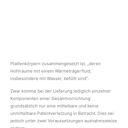
wonach eine unmittelbare Patentverletzung auch
中文 (中国)
日本語
dann vorliegen kann, wenn der Verletzungsbeklagte
한국어
eines der Anspruchsmerkmale nicht selbst
verwirklicht, dieses Merkmal jedoch eine
sogenannte „Allerweltszutat“ ist, die dessen
Abnehmer selbstverständlich einsetzen. Im
entschiedenen Fall betraf der Anspruch einen
beheizbaren Boden für Viehställe, der aus
Plattenkörpern zusammengesetzt ist, „deren
Hohlräume mit einem Wärmeträgerfluid,
insbesondere mit Wasser, befüllt sind“.
Zwar komme bei der Lieferung lediglich einzelner
Komponenten einer Gesamtvorrichtung
grundsätzlich nur eine mittelbare und keine
unmittelbare Patentverletzung in Betracht. Dies sei
jedoch unter zwei Voraussetzungen ausnahmsweise